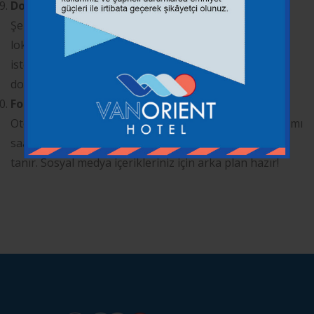
Doğal Ortamda Sessiz Tatil
Şehir gürültüsünden uzak ama ulaşımı kolay
lokasyonumuzla hem dinlenmek hem de keşfetmek
isteyenler için idealiz. “Sakin Van oteli” arayanlar için
doğru adrestesiniz.
Fotoğraf ve Sosyal Medya Noktaları
Otel çevresindeki doğal manzaralar, özellikle gün batımı
saatlerinde muhteşem kareler yakalamanıza olanak
tanır. Sosyal medya içerikleriniz için arka plan hazır!