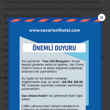
İç ve dış mekân restoranlarımızda hem yerel hem de
uluslararası lezzetleri tadabilirsiniz. Konforlu ortamda
yemek keyfi için ideal bir seçim sunuyoruz.
×
Teraslı ve Geniş Suite Odalar
Geniş, ferah ve modern şekilde tasarlanmış odalarımız
sayesinde “lüks Van otel” beklentilerini tam anlamıyla
karşılıyoruz. Teraslı odalar özellikle tercih sebebidir.
Van Gölü Turları ve Gezi Rehberliği
Otelimizden hareket eden günlük turlar sayesinde Van’ı
yakından keşfedin. Akdamar Turu, tekne gezileri ve
çevre köy turları konaklamanıza değer katıyor.
Hediyelik Eşya Mağazası
Van’a özgü ürünleri bulabileceğiniz otel içi mağazamız
sayesinde tatilinizi hatırlatacak özel parçalar satın
alabilirsiniz. Van otelleri içinde bu hizmeti sunan nadir
tesislerden biriyiz.