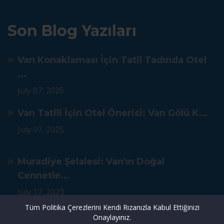
Son Blog Yazıları
Van Konaklaması İçin Tatil Tadında Otel
...
July 07, 2025
Van Tatili İçin Otel Önerisi: Van Gölü K...
July 07, 2025
Muradiye Şelalesi: Van'ın Doğal
Cennetle...
July 17, 2023
Tüm Politika Çerezlerini Kendi Rızanızla Kabul Ettiğinizi
Onaylayınız.