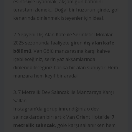
esintisiyle uyanmak, akşam gün batımını
terastan izlemek… Doğal bir huzurun içinde, göl
kenarında dinlenmek isteyenler için ideal.
2. Yepyeni Dış Alan Kafe ile Serinletici Molalar
2025 sezonunda faaliyete giren
dış alan kafe
bölümü
, Van Gölü manzarasına karşı kahve
içebileceğiniz, serin yaz akşamlarında
dinlenebileceğiniz harika bir alan sunuyor. Hem
manzara hem keyif bir arada!
3. 7 Metrelik Dev Salıncak ile Manzaraya Karşı
Sallan
Instagram’da görüp imrendiğiniz o dev
salıncaklardan biri artık Van Orient Hotel’de!
7
metrelik salıncak
, göle karşı sallanırken hem