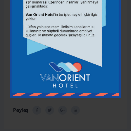
Hotel; kültürel gezi, doğa turizmi ve dinlenme
odaklı tatil planları için harika bir başlangıç
noktasıdır.
Sonuç: Konaklama Değil, Tam Anlamıyla Tatil
Van’a gelip sadece bir otelde kalmak yerine;
göl
manzarası, kültürel doku, sosyal aktiviteler
ve doğayla uyumlu tasarımı bir arada
yaşamak istiyorsanız, Van Orient Hotel doğru
seçimdir. Van’da konaklamayı tatil deneyimine
dönüştürmek isteyen herkes için bu otel artık
sadece bir seçenek değil,
bir yaşam alanı
.
Paylaş