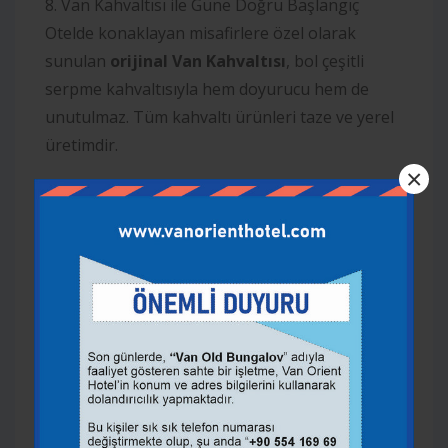
8. Van Kahvaltısı ile Güne Doğru Başlangıç
Otelde konaklayan misafirlere özel olarak
sunulan
orijinal Van Kahvaltısı
, bol çeşitli
serpme kahvaltısıyla hem doyurucu hem de
unutulmaz. Tüm kahvaltı ürünleri taze ve yerel
üretimdir.
×
9. Teraslı ve Konforlu Suite Odalar
Geniş aileler ve çiftler için ferah teraslı odalar,
Van Gölü manzarasıyla birleştirilerek modern
bir tatil deneyimi sunar. Şehirden uzakta ama
her şeye yakın bir konfor sizi bekliyor.
10. Van’ın Kalbinde, Ulaşımı Kolay Bir Noktada
Şehir merkezi, Akdamar Limanı, Halk Plajı ve
Van Kalesi gibi yerlere yakınlığı ile Van Orient