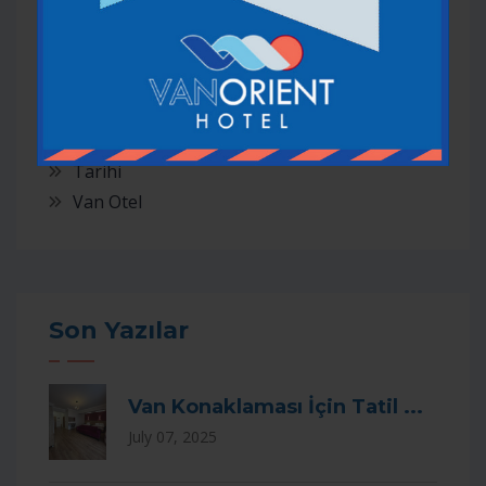
Kategori
Tümü
Gezilmesi Gereken Yerler
Van
Tarihi
Van Otel
Son Yazılar
Van Konaklaması İçin Tatil ...
July 07, 2025