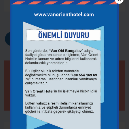
‹
1
2
›
Burada Ara