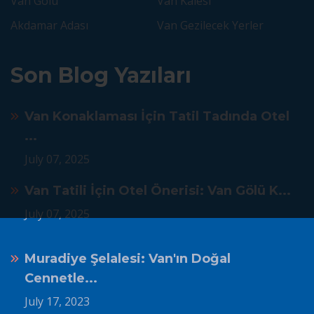
Van Gölü
Van Kalesi
Akdamar Adası
Van Gezilecek Yerler
Son Blog Yazıları
Van Konaklaması İçin Tatil Tadında Otel
...
July 07, 2025
Van Tatili İçin Otel Önerisi: Van Gölü K...
July 07, 2025
Muradiye Şelalesi: Van'ın Doğal
Cennetle...
July 17, 2023