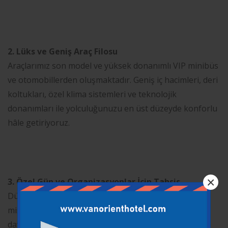
2. Lüks ve Geniş Araç Filosu
Araçlarımız son model ve yüksek donanımlı VIP minibüs
ve otomobillerden oluşmaktadır. Geniş iç hacimleri, deri
koltukları, özel klima sistemleri ve teknolojik
donanımları ile yolculuğunuzu en üst düzeyde konforlu
hâle getiriyoruz.
×
3. Özel Gün ve Organizasyonlar İçin Tahsis
Düğün, toplantı, özel şehir turu gibi etkinliklerde
misafirlerimize özel araç tahsisi yapıyoruz. Size ve
davetlilerinize prestijli ve rahat bir ulaşım deneyimi