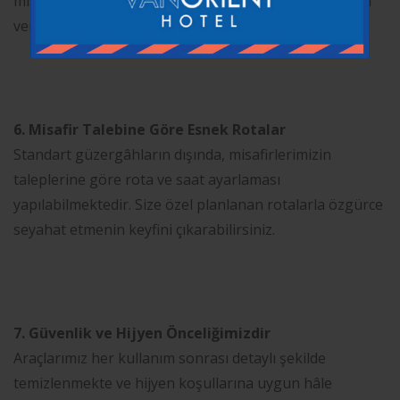
misafirlerimiz için VIP araçlarımızla günlük tur hizmeti
veriyoruz.
6. Misafir Talebine Göre Esnek Rotalar
Standart güzergâhların dışında, misafirlerimizin
taleplerine göre rota ve saat ayarlaması
yapılabilmektedir. Size özel planlanan rotalarla özgürce
seyahat etmenin keyfini çıkarabilirsiniz.
7. Güvenlik ve Hijyen Önceliğimizdir
Araçlarımız her kullanım sonrası detaylı şekilde
temizlenmekte ve hijyen koşullarına uygun hâle