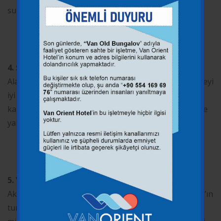
sunuyoruz.
4. Şoförlü Özel Servis Hizmeti
Alanında deneyimli ve güler yüzlü sürücülerimiz, bölgeyi
iyi bilen rehber niteliğindedir. Sadece ulaştırmakla
kalmaz, aynı zamanda yolculuğunuzun her anında size
yardımcı olur.
5. Van ve Çevresi İçin Günlük Turlar
Akdamar Adası, Muradiye Şelalesi, Van Kalesi gibi Van’ın
turistik noktalarına ulaşım sağlamak isteyen